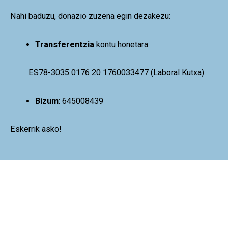
Nahi baduzu, donazio zuzena egin dezakezu:
Transferentzia
kontu honetara:
ES78-3035 0176 20 1760033477
(Laboral Kutxa)
Bizum
: 645008439
Eskerrik asko!